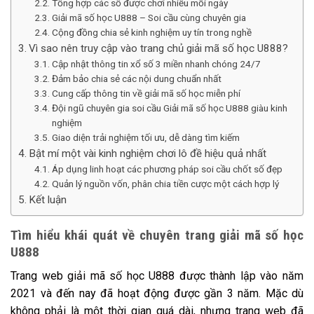
Tổng hợp các số được chơi nhiều mỗi ngày
Giải mã số học U888 – Soi cầu cùng chuyên gia
Cộng đồng chia sẻ kinh nghiệm uy tín trong nghề
Vì sao nên truy cập vào trang chủ giải mã số học U888?
Cập nhật thông tin xổ số 3 miền nhanh chóng 24/7
Đảm bảo chia sẻ các nội dung chuẩn nhất
Cung cấp thông tin về giải mã số học miễn phí
Đội ngũ chuyên gia soi cầu Giải mã số học U888 giàu kinh
nghiệm
Giao diện trải nghiệm tối ưu, dễ dàng tìm kiếm
Bật mí một vài kinh nghiệm chơi lô đề hiệu quả nhất
Áp dụng linh hoạt các phương pháp soi cầu chốt số đẹp
Quản lý nguồn vốn, phân chia tiền cược một cách hợp lý
Kết luận
Tìm hiểu khái quát về chuyên trang giải mã số học
U888
Trang web giải mã số học U888 được thành lập vào năm
2021 và đến nay đã hoạt động được gần 3 năm. Mặc dù
không phải là một thời gian quá dài, nhưng trang web đã