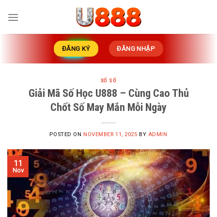
Skip
to
content
ĐĂNG KÝ
ĐĂNG NHẬP
XỔ SỐ
Giải Mã Số Học U888 – Cùng Cao Thủ
Chốt Số May Mắn Mỗi Ngày
POSTED ON
NOVEMBER 11, 2025
BY
ADMIN
11
Nov