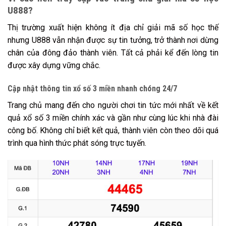
U888?
Thị trường xuất hiện không ít địa chỉ giải mã số học thế
nhưng U888 vẫn nhận được sự tin tưởng, trở thành nơi dừng
chân của đông đảo thành viên. Tất cả phải kể đến lòng tin
được xây dựng vững chắc.
Cập nhật thông tin xổ số 3 miền nhanh chóng 24/7
Trang chủ mang đến cho người chơi tin tức mới nhất về kết
quả xổ số 3 miền chính xác và gần như cùng lúc khi nhà đài
công bố. Không chỉ biết kết quả, thành viên còn theo dõi quá
trình qua hình thức phát sóng trực tuyến.