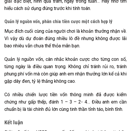
giải đặc biệt, hình quả trám, ngày trong tuần… Hãy nhớ tìm
hiểu cách sử dụng đúng trước khi tính toán.
Quản lý nguồn vốn, phân chia tiền cược một cách hợp lý
Mục đích cuối cùng của người chơi là khoản thưởng nhận về.
Vì vậy dù dự đoán đúng nhiều lô đề nhưng không được lãi
bao nhiêu vẫn chưa thể thỏa mãn bạn.
Quản lý nguồn vốn, cân nhắc khoản cược cho từng con số,
từng ngày là điều quan trọng. Không chỉ tránh rủi ro, tránh
phung phí vốn mà còn giúp anh em nhận thưởng lớn kể cả khi
gặp dây đen, tỷ lệ thắng không cao.
Có nhiều chiến lược tiền vốn thông minh đã được kiểm
chứng như gấp thếp, đánh 1 – 3 – 2- 4… Điều anh em cần
chuẩn bị là tài chính đủ lớn cùng tinh thần tỉnh táo, bình tĩnh.
Kết luận