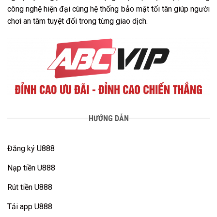
công nghệ hiện đại cùng hệ thống bảo mật tối tân giúp người
chơi an tâm tuyệt đối trong từng giao dịch.
HƯỚNG DẪN
Đăng ký U888
Nạp tiền U888
Rút tiền U888
Tải app U888