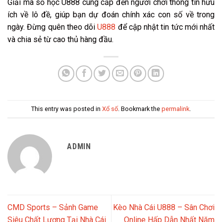
Giải mã số học U888 cung cấp đến người chơi thông tin hữu
ích về lô đề, giúp bạn dự đoán chính xác con số về trong
ngày. Đừng quên theo dõi
U888
để cập nhật tin tức mới nhất
và chia sẻ từ cao thủ hàng đầu.
This entry was posted in
Xổ số
. Bookmark the
permalink
.
ADMIN
CMD Sports – Sảnh Game
Kèo Nhà Cái U888 – Sân Chơi
Siêu Chất Lượng Tại Nhà Cái
Online Hấp Dẫn Nhất Năm