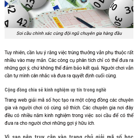
Soi cầu chính xác cùng đội ngũ chuyên gia hàng đầu
Tuy nhiên, cần lưu ý rằng việc trúng thưởng vẫn phụ thuộc rất
nhiều vào may mắn. Các công cụ phân tích chỉ có thể đưa ra
những gợi ý, chứ không thể đảm bảo kết quả. Người chơi vẫn
cần tự mình cân nhắc và đưa ra quyết định cuối cùng.
Cộng đồng chia sẻ kinh nghiệm uy tín trong nghề
Trang web giải mã số học tạo ra một cộng đồng các chuyên
gia và người chơi có cùng sở thích. Các chuyên gia nơi đây
đều có nhiều năm kinh nghiệm trong việc soi cầu để có thể
đưa ra cho người chơi những gợi ý hữu ích.
Vì sao nên truy cập vào trang chủ giải mã số học