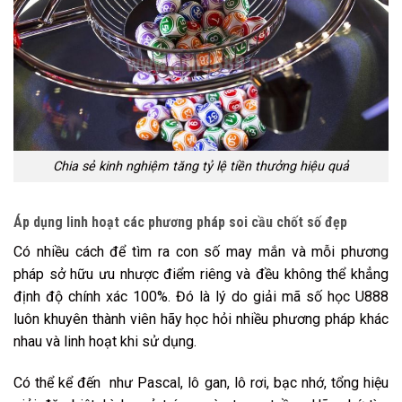
Chia sẻ kinh nghiệm tăng tỷ lệ tiền thưởng hiệu quả
Áp dụng linh hoạt các phương pháp soi cầu chốt số đẹp
Có nhiều cách để tìm ra con số may mắn và mỗi phương
pháp sở hữu ưu nhược điểm riêng và đều không thể khẳng
định độ chính xác 100%. Đó là lý do giải mã số học U888
luôn khuyên thành viên hãy học hỏi nhiều phương pháp khác
nhau và linh hoạt khi sử dụng.
Có thể kể đến như Pascal, lô gan, lô rơi, bạc nhớ, tổng hiệu