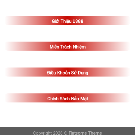
Giới Thiệu U888
Miễn Trách Nhiệm
Điều Khoản Sử Dụng
Chính Sách Bảo Mật
Copyright 2026 ©
Flatsome Theme