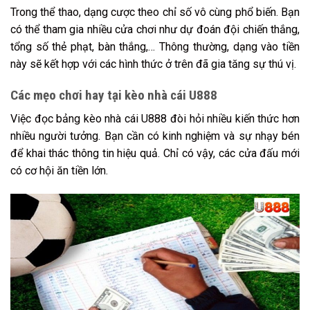
Trong thể thao, dạng cược theo chỉ số vô cùng phổ biến. Bạn
có thể tham gia nhiều cửa chơi như dự đoán đội chiến thắng,
tổng số thẻ phạt, bàn thắng,… Thông thường, dạng vào tiền
này sẽ kết hợp với các hình thức ở trên đã gia tăng sự thú vị.
Các mẹo chơi hay tại kèo nhà cái U888
Việc đọc bảng kèo nhà cái U888 đòi hỏi nhiều kiến thức hơn
nhiều người tưởng. Bạn cần có kinh nghiệm và sự nhạy bén
để khai thác thông tin hiệu quả. Chỉ có vậy, các cửa đấu mới
có cơ hội ăn tiền lớn.