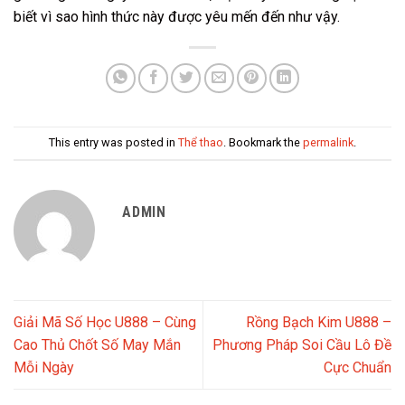
biết vì sao hình thức này được yêu mến đến như vậy.
This entry was posted in
Thể thao
. Bookmark the
permalink
.
ADMIN
Giải Mã Số Học U888 – Cùng
Rồng Bạch Kim U888 –
Cao Thủ Chốt Số May Mắn
Phương Pháp Soi Cầu Lô Đề
Mỗi Ngày
Cực Chuẩn