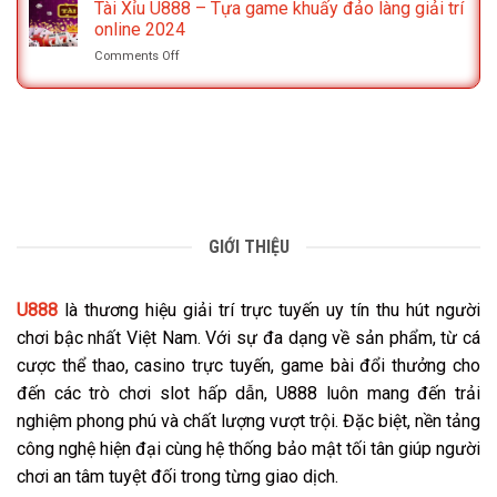
Dàn
Tài Xỉu U888 – Tựa game khuấy đảo làng giải trí
U888
Khủng!
Đề
từ
online 2024
U888
cơ
on
Comments Off
Là
bản
Tài
Gì?
đến
Xỉu
Những
nâng
U888
Mẹo
cao
–
Tạo
Tựa
Dàn
game
Đề
khuấy
Hiệu
đảo
Quả
làng
Nhất
giải
GIỚI THIỆU
trí
online
2024
U888
là thương hiệu giải trí trực tuyến uy tín thu hút người
chơi bậc nhất Việt Nam. Với sự đa dạng về sản phẩm, từ cá
cược thể thao, casino trực tuyến, game bài đổi thưởng cho
đến các trò chơi slot hấp dẫn, U888 luôn mang đến trải
nghiệm phong phú và chất lượng vượt trội. Đặc biệt, nền tảng
công nghệ hiện đại cùng hệ thống bảo mật tối tân giúp người
chơi an tâm tuyệt đối trong từng giao dịch.