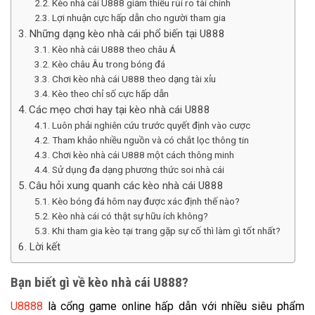
Kèo nhà cái U888 giảm thiểu rủi ro tài chính
Lợi nhuận cực hấp dẫn cho người tham gia
Những dạng kèo nhà cái phổ biến tại U888
Kèo nhà cái U888 theo châu Á
Kèo châu Âu trong bóng đá
Chơi kèo nhà cái U888 theo dạng tài xỉu
Kèo theo chỉ số cực hấp dẫn
Các mẹo chơi hay tại kèo nhà cái U888
Luôn phải nghiên cứu trước quyết định vào cược
Tham khảo nhiều nguồn và có chắt lọc thông tin
Chơi kèo nhà cái U888 một cách thông minh
Sử dụng đa dạng phương thức soi nhà cái
Câu hỏi xung quanh các kèo nhà cái U888
Kèo bóng đá hôm nay được xác định thế nào?
Kèo nhà cái có thật sự hữu ích không?
Khi tham gia kèo tại trang gặp sự cố thì làm gì tốt nhất?
Lời kết
Bạn biết gì về kèo nhà cái U888?
U8888
là cổng game online hấp dẫn với nhiều siêu phẩm