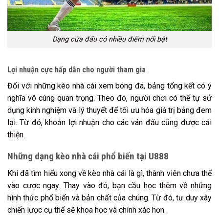
Dạng cửa đấu có nhiều điểm nổi bật
Lợi nhuận cực hấp dẫn cho người tham gia
Đối với những kèo nhà cái xem bóng đá, bảng tổng kết có ý
nghĩa vô cùng quan trọng. Theo đó, người chơi có thể tự sử
dụng kinh nghiệm và lý thuyết để tối ưu hóa giá trị bảng đem
lại. Từ đó, khoản lợi nhuận cho các ván đấu cũng được cải
thiện.
Những dạng kèo nhà cái phổ biến tại U888
Khi đã tìm hiểu xong về kèo nhà cái là gì, thành viên chưa thể
vào cược ngay. Thay vào đó, bạn cầu học thêm về những
hình thức phổ biến và bản chất của chúng. Từ đó, tư duy xây
chiến lược cụ thể sẽ khoa học và chính xác hơn.