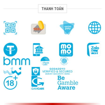
THANH TOÁN