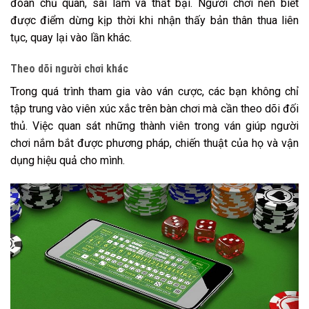
đoán chủ quan, sai lầm và thất bại. Người chơi nên biết
được điểm dừng kịp thời khi nhận thấy bản thân thua liên
tục, quay lại vào lần khác.
Theo dõi người chơi khác
Trong quá trình tham gia vào ván cược, các bạn không chỉ
tập trung vào viên xúc xắc trên bàn chơi mà cần theo dõi đối
thủ. Việc quan sát những thành viên trong ván giúp người
chơi nắm bắt được phương pháp, chiến thuật của họ và vận
dụng hiệu quả cho mình.