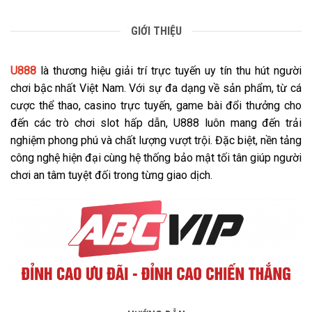
đảo
Quả
làng
Nhất
giải
GIỚI THIỆU
trí
online
2024
U888
là thương hiệu giải trí trực tuyến uy tín thu hút người
chơi bậc nhất Việt Nam. Với sự đa dạng về sản phẩm, từ cá
cược thể thao, casino trực tuyến, game bài đổi thưởng cho
đến các trò chơi slot hấp dẫn, U888 luôn mang đến trải
nghiệm phong phú và chất lượng vượt trội. Đặc biệt, nền tảng
công nghệ hiện đại cùng hệ thống bảo mật tối tân giúp người
chơi an tâm tuyệt đối trong từng giao dịch.