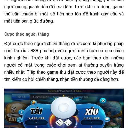
người xung quanh dẫn đến sai lầm. Trước khi sử dụng, game
thủ cần chuẩn bị một số tiền nạp lớn để tránh gãy cầu và
mất tiền oan giữa đường.
Cược theo người thắng
Đặt cược theo người chiến thắng được xem là phương pháp
chơi tài xỉu U888 phù hợp với người mới chưa có quá nhiều
kinh nghiệm. Trước khi đặt cược, các bạn theo dõi những
người có mặt trong cuộc chơi xem ai thường xuyên trúng
nhiều nhất. Tiếp theo game thủ đặt cược theo người này để
tìm kiếm cơ hội chiến thắng, nhận tiền thưởng dễ dàng hơn.