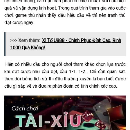
hội chiến thắng, các bạn cần phải có chiến thuật soi cầu hiệu
quả và vận dụng linh hoạt. Trong quá trình tham gia vào cuộc
chơi, game thủ nhận thấy dấu hiệu cầu về thì nên tranh thủ
đặt cược ngay.
>>> Xem thêm:
Xì Tố U888 - Chinh Phục Đỉnh Cao, Rinh
1000 Quà Khủng!
Hiện có nhiều cầu cho người chơi tham khảo chọn lựa trước
khi đặt cược như cầu bệt, cầu 1-1, 1-2… Chỉ cần quan sát,
theo dõi bảng lịch sử thi đấu thường xuyên là bạn biết được
cầu gì sắp về và đưa ra phán đoán có tính chính xác cao.