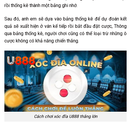
rồi thống kê thành một bảng ghi nhớ.
Sau đó, anh em sẽ dựa vào bảng thống kê để dự đoán kết
quả sẽ xuất hiện ở ván kế tiếp rồi bắt đầu đặt cược, Thông
qua bảng thống kê, người chơi cũng có thể loại trừ những ô
cược không có khả năng chiến thắng.
Cách chơi xóc đĩa U888 thắng lớn