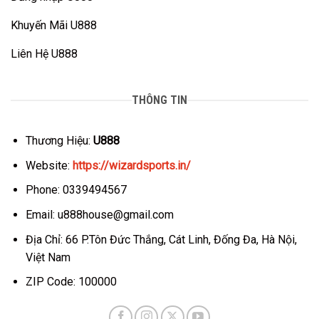
Khuyến Mãi U888
Liên Hệ U888
THÔNG TIN
Thương Hiệu:
U888
Website:
https://wizardsports.in/
Phone: 0339494567
Email:
u888house@gmail.com
Địa Chỉ: 66 P.Tôn Đức Thắng, Cát Linh, Đống Đa, Hà Nội,
Việt Nam
ZIP Code: 100000