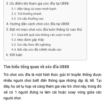
Ưu điểm khi tham gia xóc đĩa tại U888
Nền tảng cá cược minh bạch
Trả thưởng nhanh
Cơ cấu thưởng cao
Hướng dẫn cách chơi xóc đĩa tại U888
Bật mí mẹo chơi xóc đĩa luôn thắng từ cao thủ
Dựa kết quả của những ván cược trước
Mẹo đánh gấp thếp
Soi cầu theo độ nghiêng
Bắt cầu xóc đĩa U888 chuẩn xác
Kết luận
Tìm hiểu tổng quan về xóc đĩa U888
Trò chơi xóc đĩa là một hình thức giải trí truyền thống được
nhiều người chơi biết đến thông qua những dịp lễ, tết. Tại
đây, họ sẽ tụ họp và cùng tham gia vào trò chơi này, trong đó
sẽ có 1 người đứng ra làm cái hoặc xoay vòng giữa các
người chơi.