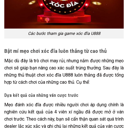
Các bước tham gia game xóc đĩa U888
Bật mí mẹo chơi xóc đĩa luôn thắng từ cao thủ
Mặc dù đây là trò chơi may rủi, nhưng nắm được những mẹo
chơi sẽ giúp bạn nâng cao xác suất trúng thưởng. Sau đây là
những thủ thuật chơi xóc đĩa U888 luôn thắng đã được tổng
hợp từ cách chơi của những cao thủ. Cụ thể:
Dựa kết quả của những ván cược trước
Mẹo đánh xóc đĩa được nhiều người chơi áp dụng chính là
nghiên cứu kết quả của 4 viên xí ngầu đã được mở ở ván
chơi trước. Theo cách này, bạn sẽ cẩn thận quan sát quá trình
dealer lắc xúc xắc và ghi chú lại những kết quả của ván cược