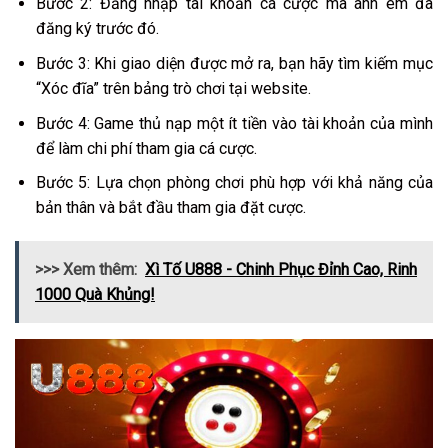
Bước 2: Đăng nhập tài khoản cá cược mà anh em đã
đăng ký trước đó.
Bước 3: Khi giao diện được mở ra, bạn hãy tìm kiếm mục
“Xóc đĩa” trên bảng trò chơi tại website.
Bước 4: Game thủ nạp một ít tiền vào tài khoản của mình
để làm chi phí tham gia cá cược.
Bước 5: Lựa chọn phòng chơi phù hợp với khả năng của
bản thân và bắt đầu tham gia đặt cược.
>>> Xem thêm:
Xì Tố U888 - Chinh Phục Đỉnh Cao, Rinh
1000 Quà Khủng!