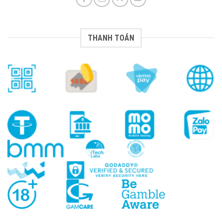
THANH TOÁN