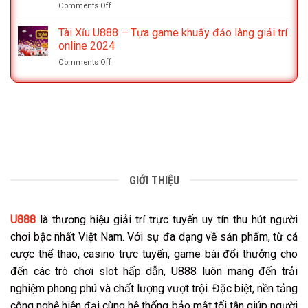
on
Comments Off
Xì
1000
Tạo
Dách
Quà
Dàn
Tài Xỉu U888 – Tựa game khuấy đảo làng giải trí
U888
Khủng!
Đề
từ
online 2024
U888
cơ
on
Comments Off
Là
bản
Tài
Gì?
đến
Xỉu
Những
nâng
U888
Mẹo
cao
–
Tạo
Tựa
Dàn
game
Đề
khuấy
Hiệu
đảo
Quả
làng
Nhất
giải
GIỚI THIỆU
trí
online
2024
U888
là thương hiệu giải trí trực tuyến uy tín thu hút người
chơi bậc nhất Việt Nam. Với sự đa dạng về sản phẩm, từ cá
cược thể thao, casino trực tuyến, game bài đổi thưởng cho
đến các trò chơi slot hấp dẫn, U888 luôn mang đến trải
nghiệm phong phú và chất lượng vượt trội. Đặc biệt, nền tảng
công nghệ hiện đại cùng hệ thống bảo mật tối tân giúp người