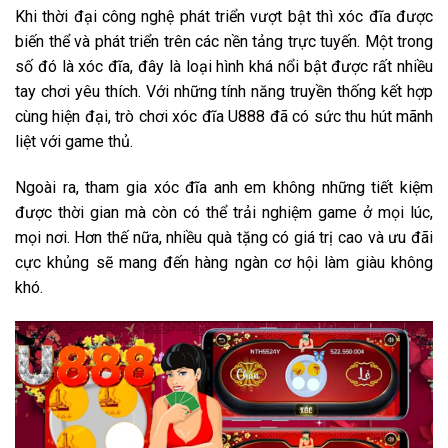
Khi thời đại công nghệ phát triển vượt bật thì xóc đĩa được
biến thể và phát triển trên các nền tảng trực tuyến. Một trong
số đó là xóc đĩa, đây là loại hình khá nổi bật được rất nhiều
tay chơi yêu thích. Với những tính năng truyền thống kết hợp
cùng hiện đại, trò chơi xóc đĩa U888 đã có sức thu hút mãnh
liệt với game thủ.
Ngoài ra, tham gia xóc đĩa anh em không những tiết kiệm
được thời gian mà còn có thể trải nghiệm game ở mọi lúc,
mọi nơi. Hơn thế nữa, nhiều quà tặng có giá trị cao và ưu đãi
cực khủng sẽ mang đến hàng ngàn cơ hội làm giàu không
khó.