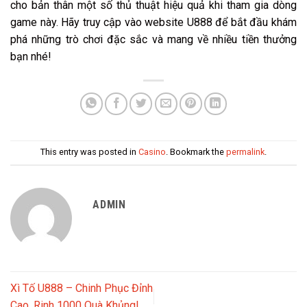
cho bản thân một số thủ thuật hiệu quả khi tham gia dòng
game này. Hãy truy cập vào website U888 để bắt đầu khám
phá những trò chơi đặc sắc và mang về nhiều tiền thưởng
bạn nhé!
This entry was posted in
Casino
. Bookmark the
permalink
.
ADMIN
Xì Tố U888 – Chinh Phục Đỉnh
Cao, Rinh 1000 Quà Khủng!