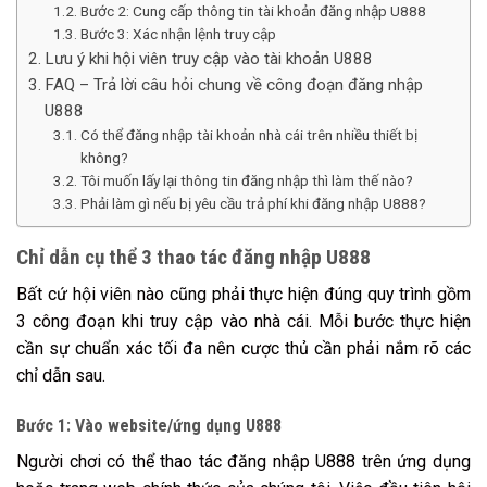
Bước 2: Cung cấp thông tin tài khoản đăng nhập U888
Bước 3: Xác nhận lệnh truy cập
Lưu ý khi hội viên truy cập vào tài khoản U888
FAQ – Trả lời câu hỏi chung về công đoạn đăng nhập
U888
Có thể đăng nhập tài khoản nhà cái trên nhiều thiết bị
không?
Tôi muốn lấy lại thông tin đăng nhập thì làm thế nào?
Phải làm gì nếu bị yêu cầu trả phí khi đăng nhập U888?
Chỉ dẫn cụ thể 3 thao tác đăng nhập U888
Bất cứ hội viên nào cũng phải thực hiện đúng quy trình gồm
3 công đoạn khi truy cập vào nhà cái. Mỗi bước thực hiện
cần sự chuẩn xác tối đa nên cược thủ cần phải nắm rõ các
chỉ dẫn sau.
Bước 1: Vào website/ứng dụng U888
Người chơi có thể thao tác đăng nhập U888 trên ứng dụng