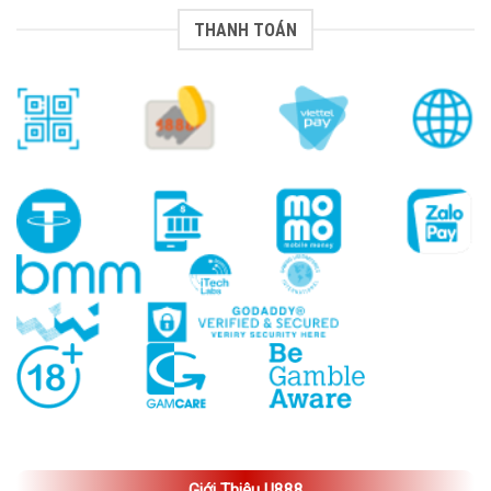
THANH TOÁN
Giới Thiệu U888