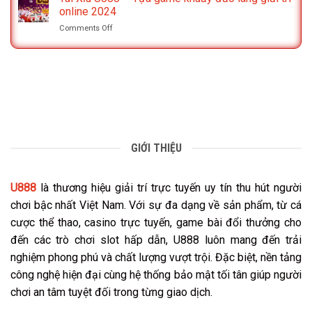
Đề
từ
online 2024
U888
cơ
on
Comments Off
Là
bản
Tài
Gì?
đến
Xỉu
Những
nâng
U888
Mẹo
cao
–
Tạo
Tựa
Dàn
game
Đề
khuấy
Hiệu
đảo
Quả
làng
Nhất
giải
GIỚI THIỆU
trí
online
2024
U888
là thương hiệu giải trí trực tuyến uy tín thu hút người
chơi bậc nhất Việt Nam. Với sự đa dạng về sản phẩm, từ cá
cược thể thao, casino trực tuyến, game bài đổi thưởng cho
đến các trò chơi slot hấp dẫn, U888 luôn mang đến trải
nghiệm phong phú và chất lượng vượt trội. Đặc biệt, nền tảng
công nghệ hiện đại cùng hệ thống bảo mật tối tân giúp người
chơi an tâm tuyệt đối trong từng giao dịch.