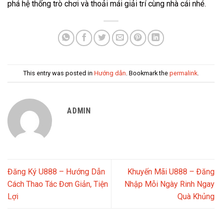
phá hệ thống trò chơi và thoải mái giải trí cùng nhà cái nhé.
This entry was posted in
Hướng dẫn
. Bookmark the
permalink
.
ADMIN
Đăng Ký U888 – Hướng Dẫn
Khuyến Mãi U888 – Đăng
Cách Thao Tác Đơn Giản, Tiện
Nhập Mỗi Ngày Rinh Ngay
Lợi
Quà Khủng