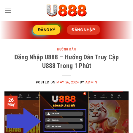
Skip
to
content
ĐĂNG KÝ
ĐĂNG NHẬP
HƯỚNG DẪN
Đăng Nhập U888 – Hướng Dẫn Truy Cập
U888 Trong 1 Phút
POSTED ON
MAY 26, 2024
BY
ADMIN
26
May