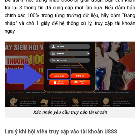
tra lại 3 thông tin đã cung cấp một lần nữa. Nếu đảm bảo
chính xác 100% trong từng trường dữ liệu, hãy bấm “Đăng
nhập” và chờ 1 giây để hệ thống xử lý, truy cập tài khoản
ngay.
Xác nhận yêu cầu truy cập tài khoản
Lưu ý khi hội viên truy cập vào tài khoản U888