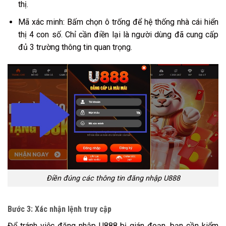
thị.
Mã xác minh: Bấm chọn ô trống để hệ thống nhà cái hiển
thị 4 con số. Chỉ cần điền lại là người dùng đã cung cấp
đủ 3 trường thông tin quan trọng.
Điền đúng các thông tin đăng nhập U888
Bước 3: Xác nhận lệnh truy cập
Để tránh việc đăng nhập U888 bị gián đoạn, bạn cần kiểm