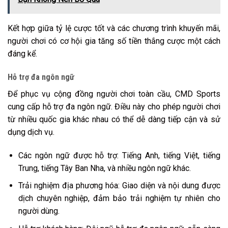
Kết hợp giữa tỷ lệ cược tốt và các chương trình khuyến mãi,
người chơi có cơ hội gia tăng số tiền thắng cược một cách
đáng kể.
Hỗ trợ đa ngôn ngữ
Để phục vụ cộng đồng người chơi toàn cầu, CMD Sports
cung cấp hỗ trợ đa ngôn ngữ. Điều này cho phép người chơi
từ nhiều quốc gia khác nhau có thể dễ dàng tiếp cận và sử
dụng dịch vụ.
Các ngôn ngữ được hỗ trợ: Tiếng Anh, tiếng Việt, tiếng
Trung, tiếng Tây Ban Nha, và nhiều ngôn ngữ khác.
Trải nghiệm địa phương hóa: Giao diện và nội dung được
dịch chuyên nghiệp, đảm bảo trải nghiệm tự nhiên cho
người dùng.