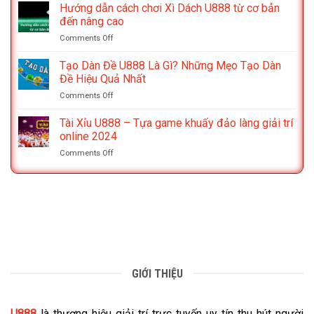
Tố
Hướng dẫn cách chơi Xì Dách U888 từ cơ bản
Cách
U888
Chơi
đến nâng cao
–
Xóc
on
Comments Off
Chinh
Đĩa
Hướng
Phục
Giúp
dẫn
Tạo Dàn Đề U888 Là Gì? Những Mẹo Tạo Dàn
Đỉnh
Bạn
cách
Cao,
Đề Hiệu Quả Nhất
Thắng
chơi
Rinh
Lớn
on
Comments Off
Xì
1000
Tạo
Dách
Quà
Dàn
Tài Xỉu U888 – Tựa game khuấy đảo làng giải trí
U888
Khủng!
Đề
từ
online 2024
U888
cơ
on
Comments Off
Là
bản
Tài
Gì?
đến
Xỉu
Những
nâng
U888
Mẹo
cao
–
Tạo
Tựa
Dàn
game
Đề
khuấy
Hiệu
đảo
Quả
làng
Nhất
giải
GIỚI THIỆU
trí
online
2024
U888
là thương hiệu giải trí trực tuyến uy tín thu hút người