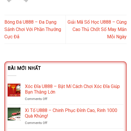
Bóng Đá U888 – Đa Dạng
Giải Mã Số Học U888 – Cùng
Sảnh Chơi Với Phần Thưởng
Cao Thủ Chốt Số May Mắn
Cực Đã
Mỗi Ngày
BÀI MỚI NHẤT
Xóc Đĩa U888 – Bật Mí Cách Chơi Xóc Đĩa Giúp
Bạn Thắng Lớn
on
Comments Off
Xóc
Đĩa
Xì Tố U888 – Chinh Phục Đỉnh Cao, Rinh 1000
U888
Quà Khủng!
–
on
Comments Off
Bật
Xì
Mí