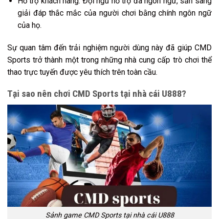
Hỗ trợ khách hàng: Đội ngũ hỗ trợ đa ngôn ngữ, sẵn sàng
giải đáp thắc mắc của người chơi bằng chính ngôn ngữ
của họ.
Sự quan tâm đến trải nghiệm người dùng này đã giúp CMD
Sports trở thành một trong những nhà cung cấp trò chơi thể
thao trực tuyến được yêu thích trên toàn cầu.
Tại sao nên chơi CMD Sports tại nhà cái U888?
Sảnh game CMD Sports tại nhà cái U888