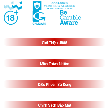
Giới Thiệu U888
Miễn Trách Nhiệm
Điều Khoản Sử Dụng
Chính Sách Bảo Mật