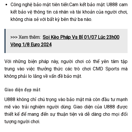
Công nghệ bảo mật tiên tiến:Cam kết bảo mật: U888 cam
kết bảo vệ thông tin cá nhân và tài khoản của người chơi,
không chia sẻ với bất kỳ bên thứ ba nào.
>>> Xem thêm:
Soi Kèo Pháp Vs Bỉ 01/07 Lúc 23h00
Vòng 1/8 Euro 2024
Với những biện pháp này, người chơi có thể yên tâm tập
trung vào việc thưởng thức các trò chơi CMD Sports mà
không phải lo lắng về vấn đề bảo mật.
Giao diện đẹp mắt
U888 không chỉ chú trọng vào bảo mật mà còn đầu tư mạnh
mẽ vào trải nghiệm người dùng. Giao diện của U888 được
thiết kế để mang đến sự thuận tiện và dễ dàng cho mọi đối
tượng người chơi.