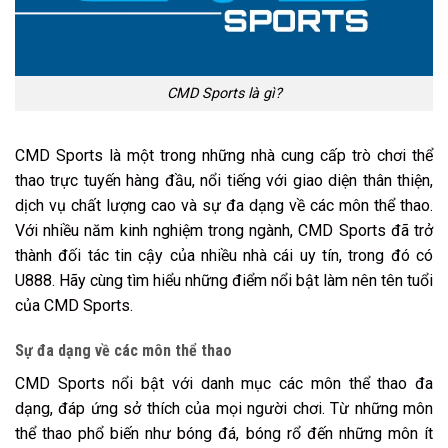
CMD Sports là gì?
CMD Sports là một trong những nhà cung cấp trò chơi thể
thao trực tuyến hàng đầu, nổi tiếng với giao diện thân thiện,
dịch vụ chất lượng cao và sự đa dạng về các môn thể thao.
Với nhiều năm kinh nghiệm trong ngành, CMD Sports đã trở
thành đối tác tin cậy của nhiều nhà cái uy tín, trong đó có
U888. Hãy cùng tìm hiểu những điểm nổi bật làm nên tên tuổi
của CMD Sports.
Sự đa dạng về các môn thể thao
CMD Sports nổi bật với danh mục các môn thể thao đa
dạng, đáp ứng sở thích của mọi người chơi. Từ những môn
thể thao phổ biến như bóng đá, bóng rổ đến những môn ít