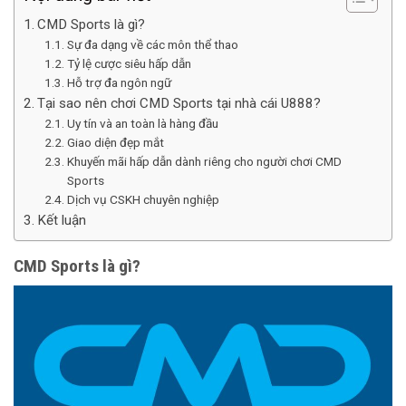
CMD Sports là gì?
Sự đa dạng về các môn thể thao
Tỷ lệ cược siêu hấp dẫn
Hỗ trợ đa ngôn ngữ
Tại sao nên chơi CMD Sports tại nhà cái U888?
Uy tín và an toàn là hàng đầu
Giao diện đẹp mắt
Khuyến mãi hấp dẫn dành riêng cho người chơi CMD
Sports
Dịch vụ CSKH chuyên nghiệp
Kết luận
CMD Sports là gì?