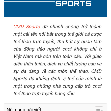
CMD Sports
đã nhanh chóng trở thành
một cái tên nổi bật trong thế giới cá cược
thể thao trực tuyến, thu hút sự quan tâm
của đông đảo người chơi không chỉ ở
Việt Nam mà còn trên toàn cầu. Với giao
diện thân thiện, dịch vụ chất lượng cao và
sự đa dạng về các môn thể thao, CMD
Sports đã khẳng định vị thế của mình là
một trong những nhà cung cấp trò chơi
thể thao trực tuyến hàng đầu.
Nội dung bài viết