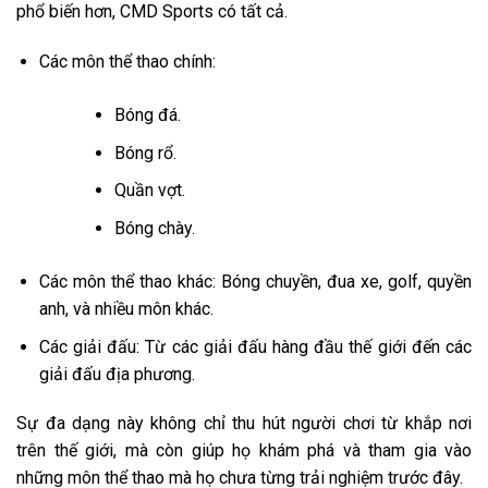
phổ biến hơn, CMD Sports có tất cả.
Các môn thể thao chính:
Bóng đá.
Bóng rổ.
Quần vợt.
Bóng chày.
Các môn thể thao khác: Bóng chuyền, đua xe, golf, quyền
anh, và nhiều môn khác.
Các giải đấu: Từ các giải đấu hàng đầu thế giới đến các
giải đấu địa phương.
Sự đa dạng này không chỉ thu hút người chơi từ khắp nơi
trên thế giới, mà còn giúp họ khám phá và tham gia vào
những môn thể thao mà họ chưa từng trải nghiệm trước đây.