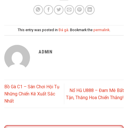
This entry was posted in
Đá gà
. Bookmark the
permalink
.
ADMIN
Bồ Gà C1 – Sân Chơi Hội Tụ
Nổ Hũ U888 – Đam Mê Bất
Những Chiến Kê Xuất Sắc
Tận, Thăng Hoa Chiến Thắng!
Nhất