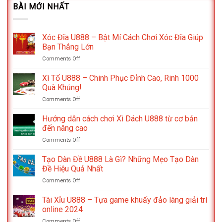
BÀI MỚI NHẤT
Xóc Đĩa U888 – Bật Mí Cách Chơi Xóc Đĩa Giúp
Bạn Thắng Lớn
on
Comments Off
Xóc
Đĩa
Xì Tố U888 – Chinh Phục Đỉnh Cao, Rinh 1000
U888
Quà Khủng!
–
on
Comments Off
Bật
Xì
Mí
Tố
Hướng dẫn cách chơi Xì Dách U888 từ cơ bản
Cách
U888
Chơi
đến nâng cao
–
Xóc
on
Comments Off
Chinh
Đĩa
Hướng
Phục
Giúp
dẫn
Tạo Dàn Đề U888 Là Gì? Những Mẹo Tạo Dàn
Đỉnh
Bạn
cách
Cao,
Đề Hiệu Quả Nhất
Thắng
chơi
Rinh
Lớn
on
Comments Off
Xì
1000
Tạo
Dách
Quà
Dàn
Tài Xỉu U888 – Tựa game khuấy đảo làng giải trí
U888
Khủng!
Đề
từ
online 2024
U888
cơ
on
Comments Off