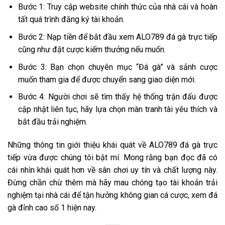
Bước 1: Truy cập website chính thức của nhà cái và hoàn
tất quá trình đăng ký tài khoản.
Bước 2: Nạp tiền để bắt đầu xem ALO789 đá gà trực tiếp
cũng như đặt cược kiếm thưởng nếu muốn.
Bước 3: Bạn chọn chuyên mục “Đá gà” và sảnh cược
muốn tham gia để được chuyển sang giao diện mới.
Bước 4: Người chơi sẽ tìm thấy hệ thống trận đấu được
cập nhật liên tục, hãy lựa chọn màn tranh tài yêu thích và
bắt đầu trải nghiệm.
Những thông tin giới thiệu khái quát về ALO789 đá gà trực
tiếp vừa được chúng tôi bật mí. Mong rằng bạn đọc đã có
cái nhìn khái quát hơn về sân chơi uy tín và chất lượng này.
Đừng chần chừ thêm mà hãy mau chóng tạo tài khoản trải
nghiệm tại nhà cái để tận hưởng không gian cá cược, xem đá
gà đỉnh cao số 1 hiện nay.