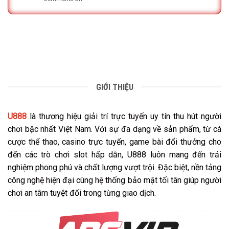
Là
bản
Tài
Gì?
đến
Xỉu
Những
nâng
U888
Mẹo
cao
–
Tạo
Tựa
Dàn
game
Đề
khuấy
Hiệu
đảo
Quả
làng
Nhất
giải
GIỚI THIỆU
trí
online
2024
U888
là thương hiệu giải trí trực tuyến uy tín thu hút người
chơi bậc nhất Việt Nam. Với sự đa dạng về sản phẩm, từ cá
cược thể thao, casino trực tuyến, game bài đổi thưởng cho
đến các trò chơi slot hấp dẫn, U888 luôn mang đến trải
nghiệm phong phú và chất lượng vượt trội. Đặc biệt, nền tảng
công nghệ hiện đại cùng hệ thống bảo mật tối tân giúp người
chơi an tâm tuyệt đối trong từng giao dịch.