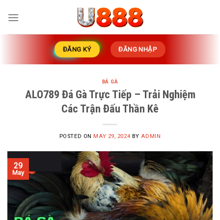
Skip
to
content
ĐĂNG KÝ
ĐĂNG NHẬP
ĐÁ GÀ
ALO789 Đá Gà Trực Tiếp – Trải Nghiệm
Các Trận Đấu Thần Kê
POSTED ON
MAY 29, 2024
BY
ADMIN
29
May