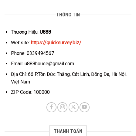
THÔNG TIN
Thương Hiệu:
U888
Website:
https://quicksurvey.biz/
Phone: 0339494567
Email:
u888house@gmail.com
Địa Chỉ: 66 P.Tôn Đức Thắng, Cát Linh, Đống Đa, Hà Nội,
Việt Nam
ZIP Code: 100000
THANH TOÁN