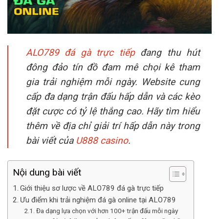
ALO789 đá gà trực tiếp
đang thu hút
đông đảo tín đồ đam mê chọi kê tham
gia trải nghiệm mỗi ngày. Website cung
cấp đa dạng trận đấu hấp dẫn và các kèo
đặt cược có tỷ lệ thắng cao. Hãy tìm hiểu
thêm về địa chỉ giải trí hấp dẫn này trong
bài viết của
U888 casino
.
Nội dung bài viết
Giới thiệu sơ lược về ALO789 đá gà trực tiếp
Ưu điểm khi trải nghiệm đá gà online tại ALO789
Đa dạng lựa chọn với hơn 100+ trận đấu mỗi ngày