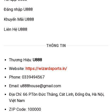
Đăng nhập U888
Khuyến Mãi U888
Liên Hệ U888
THÔNG TIN
Thương Hiệu:
U888
Website:
https://wizardsports.in/
Phone: 0339494567
Email:
u888house@gmail.com
Địa Chỉ: 66 P.Tôn Đức Thắng, Cát Linh, Đống Đa, Hà Nội,
Việt Nam
ZIP Code: 100000