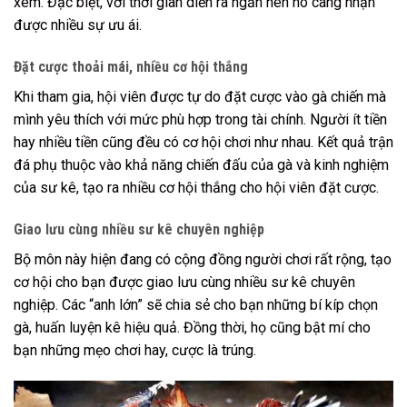
xem. Đặc biệt, với thời gian diễn ra ngắn nên nó càng nhận
được nhiều sự ưu ái.
Đặt cược thoải mái, nhiều cơ hội thắng
Khi tham gia, hội viên được tự do đặt cược vào gà chiến mà
mình yêu thích với mức phù hợp trong tài chính. Người ít tiền
hay nhiều tiền cũng đều có cơ hội chơi như nhau. Kết quả trận
đá phụ thuộc vào khả năng chiến đấu của gà và kinh nghiệm
của sư kê, tạo ra nhiều cơ hội thắng cho hội viên đặt cược.
Giao lưu cùng nhiều sư kê chuyên nghiệp
Bộ môn này hiện đang có cộng đồng người chơi rất rộng, tạo
cơ hội cho bạn được giao lưu cùng nhiều sư kê chuyên
nghiệp. Các “anh lớn” sẽ chia sẻ cho bạn những bí kíp chọn
gà, huấn luyện kê hiệu quả. Đồng thời, họ cũng bật mí cho
bạn những mẹo chơi hay, cược là trúng.