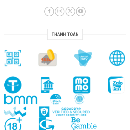
THANH TOÁN