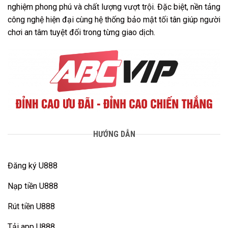
nghiệm phong phú và chất lượng vượt trội. Đặc biệt, nền tảng
công nghệ hiện đại cùng hệ thống bảo mật tối tân giúp người
chơi an tâm tuyệt đối trong từng giao dịch.
HƯỚNG DẪN
Đăng ký U888
Nạp tiền U888
Rút tiền U888
Tải app U888