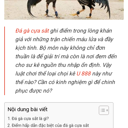
Đá gà cựa sắt
ghi điểm trong lòng khán
giả với những trận chiến máu lửa và đầy
kịch tính. Bộ môn này không chỉ đơn
thuần là để giải trí mà còn là nơi đem đến
cho sư kê nguồn thu nhập ổn định. Vậy
luật chơi thể loại chọi kê
U 888
này như
thế nào? Cần có kinh nghiệm gì để chinh
phục được nó?
Nội dung bài viết
Đá gà cựa sắt là gì?
Điểm hấp dẫn đặc biệt của đá gà cựa sắt