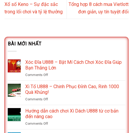
Xổ số Keno – Sự đặc sắc
Tổng hợp 8 cách mua Vietlott
trong lối chơi và tỷ lệ thưởng
đơn giản, uy tín tuyệt đối
BÀI MỚI NHẤT
Xóc Đĩa U888 – Bật Mí Cách Chơi Xóc Đĩa Giúp
Bạn Thắng Lớn
on
Comments Off
Xóc
Đĩa
Xì Tố U888 – Chinh Phục Đỉnh Cao, Rinh 1000
U888
Quà Khủng!
–
on
Comments Off
Bật
Xì
Mí
Tố
Hướng dẫn cách chơi Xì Dách U888 từ cơ bản
Cách
U888
Chơi
đến nâng cao
–
Xóc
on
Comments Off
Chinh
Đĩa
Hướng
Phục
Giúp