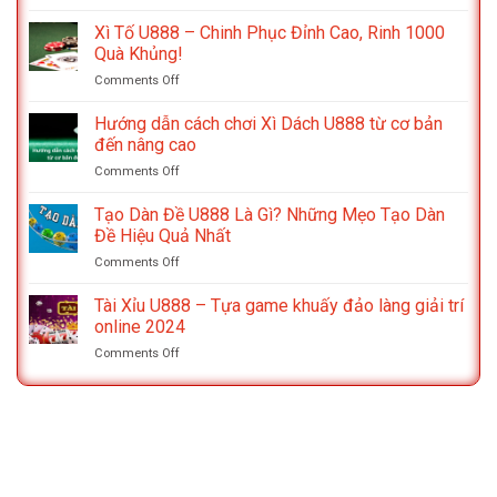
Xóc
Đĩa
Xì Tố U888 – Chinh Phục Đỉnh Cao, Rinh 1000
U888
Quà Khủng!
–
on
Comments Off
Bật
Xì
Mí
Tố
Hướng dẫn cách chơi Xì Dách U888 từ cơ bản
Cách
U888
Chơi
đến nâng cao
–
Xóc
on
Comments Off
Chinh
Đĩa
Hướng
Phục
Giúp
dẫn
Tạo Dàn Đề U888 Là Gì? Những Mẹo Tạo Dàn
Đỉnh
Bạn
cách
Cao,
Đề Hiệu Quả Nhất
Thắng
chơi
Rinh
Lớn
on
Comments Off
Xì
1000
Tạo
Dách
Quà
Dàn
Tài Xỉu U888 – Tựa game khuấy đảo làng giải trí
U888
Khủng!
Đề
từ
online 2024
U888
cơ
on
Comments Off
Là
bản
Tài
Gì?
đến
Xỉu
Những
nâng
U888
Mẹo
cao
–
Tạo
Tựa
Dàn
game
Đề
khuấy
Hiệu