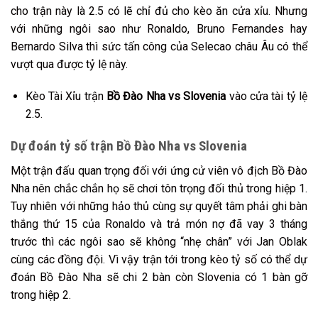
cho trận này là 2.5 có lẽ chỉ đủ cho kèo ăn cửa xỉu. Nhưng
với những ngôi sao như Ronaldo, Bruno Fernandes hay
Bernardo Silva thì sức tấn công của Selecao châu Âu có thể
vượt qua được tỷ lệ này.
Kèo Tài Xỉu trận
Bồ Đào Nha vs Slovenia
vào cửa tài tỷ lệ
2.5.
Dự đoán tỷ số trận Bồ Đào Nha vs Slovenia
Một trận đấu quan trọng đối với ứng cử viên vô địch Bồ Đào
Nha nên chắc chắn họ sẽ chơi tôn trọng đối thủ trong hiệp 1.
Tuy nhiên với những hảo thủ cùng sự quyết tâm phải ghi bàn
thắng thứ 15 của Ronaldo và trả món nợ đã vay 3 tháng
trước thì các ngôi sao sẽ không “nhẹ chân” với Jan Oblak
cùng các đồng đội. Vì vậy trận tới trong kèo tỷ số có thể dự
đoán Bồ Đào Nha sẽ chi 2 bàn còn Slovenia có 1 bàn gỡ
trong hiệp 2.