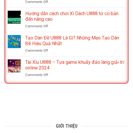
on
Comments Off
Bật
Xì
Mí
Tố
Hướng dẫn cách chơi Xì Dách U888 từ cơ bản
Cách
U888
Chơi
đến nâng cao
–
Xóc
on
Comments Off
Chinh
Đĩa
Hướng
Phục
Giúp
dẫn
Tạo Dàn Đề U888 Là Gì? Những Mẹo Tạo Dàn
Đỉnh
Bạn
cách
Cao,
Đề Hiệu Quả Nhất
Thắng
chơi
Rinh
Lớn
on
Comments Off
Xì
1000
Tạo
Dách
Quà
Dàn
Tài Xỉu U888 – Tựa game khuấy đảo làng giải trí
U888
Khủng!
Đề
từ
online 2024
U888
cơ
on
Comments Off
Là
bản
Tài
Gì?
đến
Xỉu
Những
nâng
U888
Mẹo
cao
–
Tạo
Tựa
Dàn
game
Đề
khuấy
Hiệu
đảo
Quả
làng
Nhất
giải
GIỚI THIỆU
trí