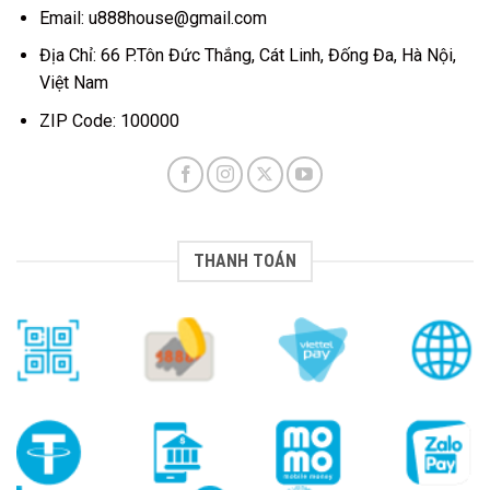
Email:
u888house@gmail.com
Địa Chỉ: 66 P.Tôn Đức Thắng, Cát Linh, Đống Đa, Hà Nội,
Việt Nam
ZIP Code: 100000
THANH TOÁN