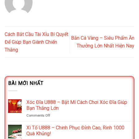
Cách Bắt Cầu Tài Xỉu Bí Quyết
Bắn Cá Vàng – Siêu Phẩm Ăn
Để Giúp Bạn Giành Chiến
Thưởng Lớn Nhất Hiện Nay
Thắng
BÀI MỚI NHẤT
Xóc Đĩa U888 – Bật Mí Cách Chơi Xóc Đĩa Giúp
Bạn Thắng Lớn
on
Comments Off
Xóc
Đĩa
Xì Tố U888 – Chinh Phục Đỉnh Cao, Rinh 1000
U888
Quà Khủng!
–