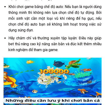
Khôi chơi game bằng chế độ auto: Nếu bạn là người dùng
thông minh thì không nên lựa chọn chế độ tự động. Bởi
mỗi sinh vật cần một loại vũ khí riêng để hạ gục, nếu
chọn chế độ auto bạn sẽ không linh hoạt trong việc sử
dụng súng đạn.
Hãy chăm chỉ và thường xuyên tập luyện: Điều này giúp
bet thủ nâng cao kỹ năng săn bắn và đúc kết thêm nhiều
kinh nghiệm để tham gia game.